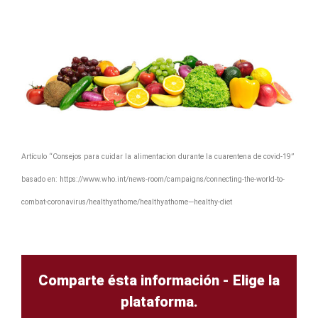
Artículo “Consejos para cuidar la alimentacion durante la cuarentena de covid-19”
basado en:
https://www.who.int/news-room/campaigns/connecting-the-world-to-
combat-coronavirus/healthyathome/healthyathome—healthy-diet
Comparte ésta información - Elige la
plataforma.