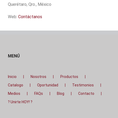
Querétaro, Qro., México
Web:
Contáctanos
MENÚ
Inicio
Nosotros
Productos
Catalogo
Oportunidad
Testimonios
Medios
FAQs
Blog
Contacto
? Unirte HOY! ?