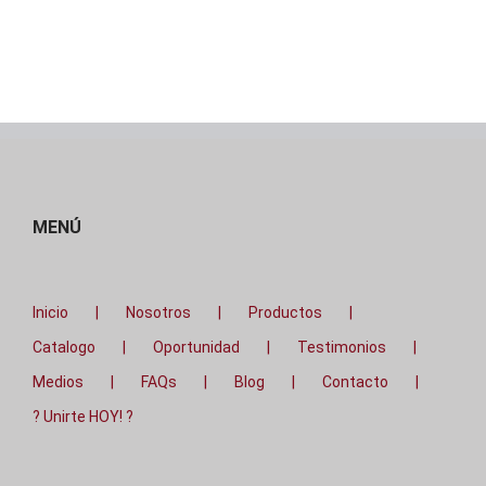
MENÚ
Inicio
Nosotros
Productos
Catalogo
Oportunidad
Testimonios
Medios
FAQs
Blog
Contacto
? Unirte HOY! ?