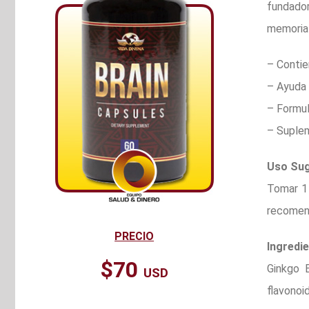
fundado
memoria
– Contie
– Ayuda 
– Formul
– Suplem
Uso Sug
Tomar 1 
recomend
PRECIO
Ingredie
$70
Ginkgo 
USD
flavonoi