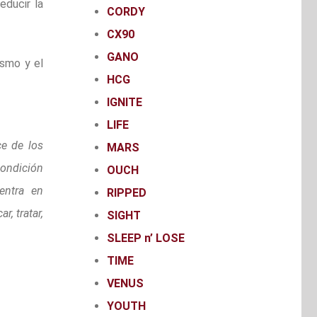
educir la
CORDY
CX90
GANO
ismo y el
HCG
IGNITE
LIFE
ce de los
MARS
condición
OUCH
entra en
RIPPED
, tratar,
SIGHT
SLEEP n’ LOSE
TIME
VENUS
YOUTH