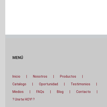
MENÚ
Inicio
Nosotros
Productos
Catalogo
Oportunidad
Testimonios
Medios
FAQs
Blog
Contacto
? Unirte HOY! ?