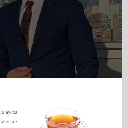
ue ayuda
estra co-