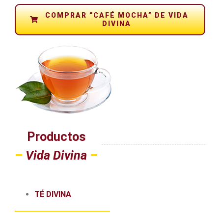
COMPRAR “CAFÉ MOCHA” DE VIDA
DIVINA
Productos
–
Vida Divina
–
TÉ DIVINA