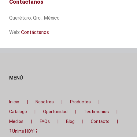
Contáctanos
Querétaro, Qro., México
Web:
Contáctanos
MENÚ
Inicio
Nosotros
Productos
Catalogo
Oportunidad
Testimonios
Medios
FAQs
Blog
Contacto
? Unirte HOY! ?