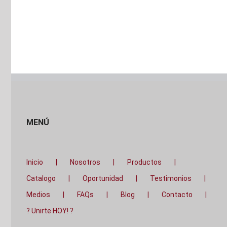
MENÚ
Inicio
Nosotros
Productos
Catalogo
Oportunidad
Testimonios
Medios
FAQs
Blog
Contacto
? Unirte HOY! ?