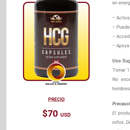
en energ
– Activa
– Puede 
– Accede
– Apoya 
Uso Sug
Tomar 1 
No exce
hombres 
PRECIO
Precauci
$70
El prod
USD
niños. D