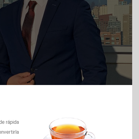
de rápida
nvertirla