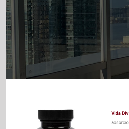
Vida Di
absorció