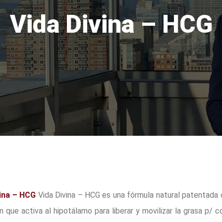
Vida Divina – HCG
vina – HCG
Vida Divina – HCG es una fórmula natural patentada 
n que activa al hipotálamo para liberar y movilizar la grasa p/ co