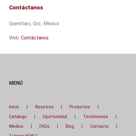
Contáctanos
Querétaro, Qro., México
Web:
Contáctanos
MENÚ
Inicio
Nosotros
Productos
Catalogo
Oportunidad
Testimonios
Medios
FAQs
Blog
Contacto
? Unirte HOY! ?