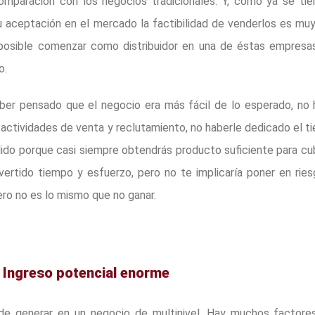
mparación con los negocios tradicionales. Y, como ya se tie
 aceptación en el mercado la factibilidad de venderlos es muy
osible comenzar como distribuidor en una de éstas empresa
o.
ber pensado que el negocio era más fácil de lo esperado, no 
 actividades de venta y reclutamiento, no haberle dedicado el 
dido porque casi siempre obtendrás producto suficiente para cub
nvertido tiempo y esfuerzo, pero no te implicaría poner en rie
nero no es lo mismo que no ganar.
– Ingreso potencial enorme
de generar en un negocio de multinivel. Hay muchos factore