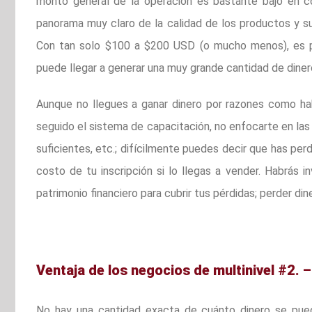
monto general de la operación es bastante bajo en co
panorama muy claro de la calidad de los productos y su
Con tan solo $100 a $200 USD (o mucho menos), es p
puede llegar a generar una muy grande cantidad de diner
Aunque no llegues a ganar dinero por razones como ha
seguido el sistema de capacitación, no enfocarte en las
suficientes, etc.; difícilmente puedes decir que has per
costo de tu inscripción si lo llegas a vender. Habrás i
patrimonio financiero para cubrir tus pérdidas; perder di
Ventaja de los negocios de multinivel #2. 
No hay una cantidad exacta de cuánto dinero se pue