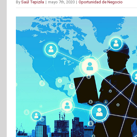
By
Saúl Tepizila
|
mayo 7th, 2020
|
Oportunidad de Negocio
View
Larger
Image