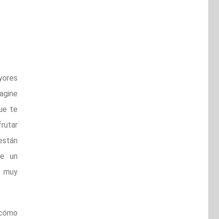
yores
agine
ue te
frutar
están
de un
r muy
 cómo