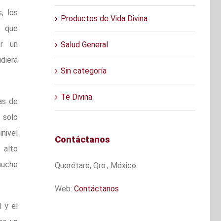
, los
Productos de Vida Divina
o que
er un
Salud General
diera
Sin categoría
Té Divina
as de
 solo
nivel
Contáctanos
 alto
 mucho
Querétaro, Qro., México
Web:
Contáctanos
l y el