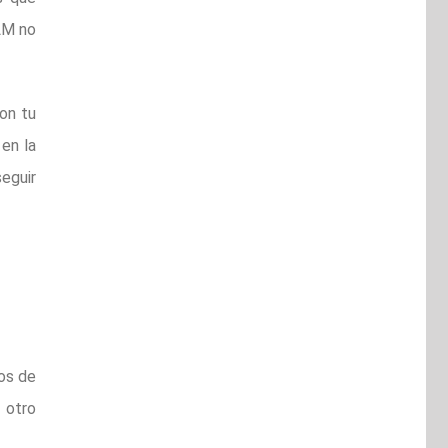
LM no
on tu
 en la
seguir
tos de
 otro