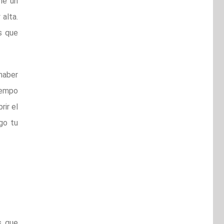
ne un
 alta.
s que
haber
tiempo
rir el
sgo tu
s que