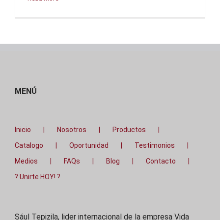
MENÚ
Inicio
Nosotros
Productos
Catalogo
Oportunidad
Testimonios
Medios
FAQs
Blog
Contacto
? Unirte HOY! ?
Sául Tepizila, lider internacional de la empresa Vida