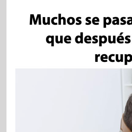
View
Larger
Image