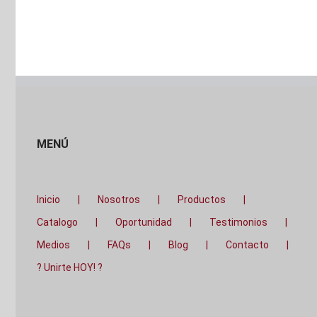
MENÚ
Inicio
Nosotros
Productos
Catalogo
Oportunidad
Testimonios
Medios
FAQs
Blog
Contacto
? Unirte HOY! ?