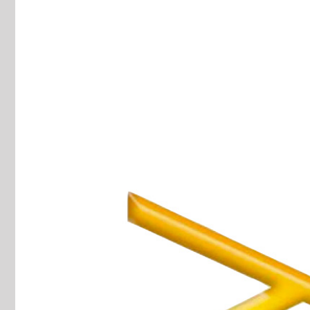
View
Larger
Image