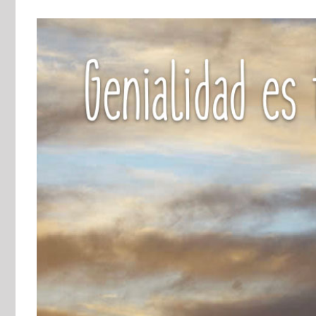
View
Larger
Image