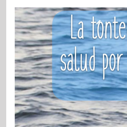
View
Larger
Image