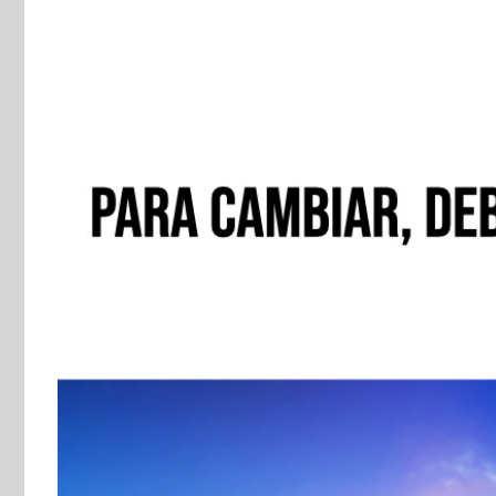
View
Larger
Image