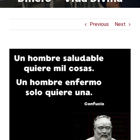
Previous
Next
View
Larger
Image