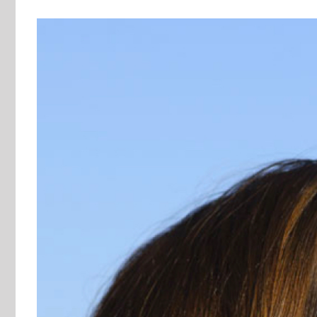
View
Larger
Image