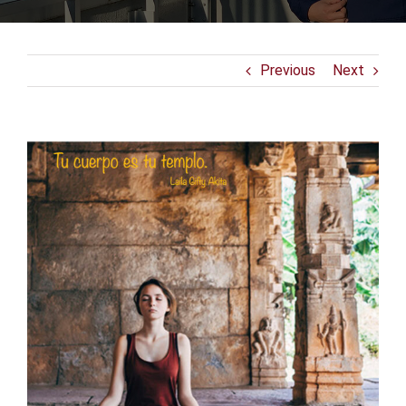
Previous
Next
View
Larger
Image