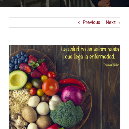
Previous
Next
View
Larger
Image