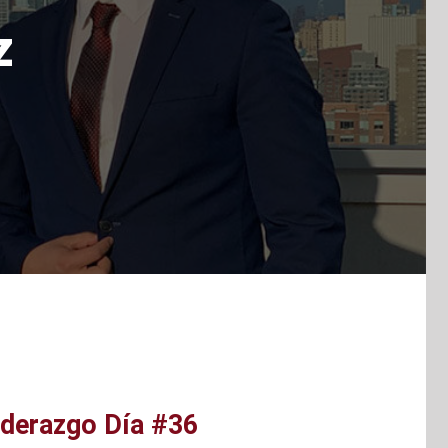
z
iderazgo Día #36