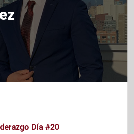
nez
iderazgo Día #20