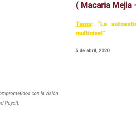
( Macaria Mejia 
Tema
: “La autoest
multinivel”
5 de abril, 2020
comprometidos con la visión
nd Puyolt.