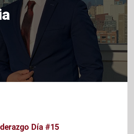
ia
iderazgo Día #15